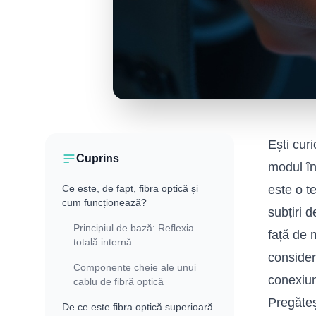
Ești cur
Cuprins
modul în
Ce este, de fapt, fibra optică și
este o t
cum funcționează?
subțiri d
Principiul de bază: Reflexia
față de 
totală internă
considera
Componente cheie ale unui
conexiun
cablu de fibră optică
Pregăteș
De ce este fibra optică superioară