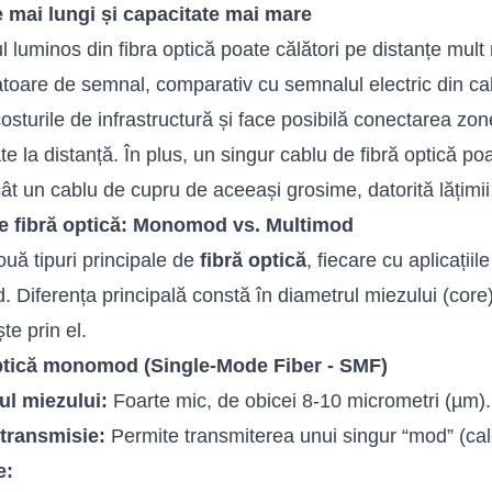
e mai lungi și capacitate mai mare
 luminos din fibra optică poate călători pe distanțe mult
atoare de semnal, comparativ cu semnalul electric din cab
osturile de infrastructură și face posibilă conectarea zon
ate la distanță. În plus, un singur cablu de fibră optică p
ât un cablu de cupru de aceeași grosime, datorită lățimi
de fibră optică: Monomod vs. Multimod
ouă tipuri principale de
fibră optică
, fiecare cu aplicații
. Diferența principală constă în diametrul miezului (core
te prin el.
ptică monomod (Single-Mode Fiber - SMF)
ul miezului:
Foarte mic, de obicei 8-10 micrometri (µm).
transmisie:
Permite transmiterea unui singur “mod” (cal
e: