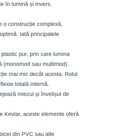
e în lumină și invers.
te o construcție complexă,
optimă. Iată principalele
 plastic pur, prin care lumina
ibră (monomod sau multimod).
cție mai mic decât acesta. Rolul
flexie totală internă.
ejează miezul și învelișul de
e Kevlar, aceste elemente oferă
obicei din PVC sau alte