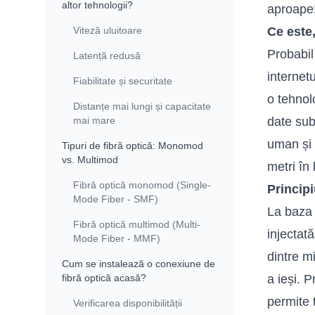
altor tehnologii?
aproape
Viteză uluitoare
Ce este,
Probabil
Latență redusă
internetu
Fiabilitate și securitate
o tehnol
Distanțe mai lungi și capacitate
mai mare
date sub
uman și 
Tipuri de fibră optică: Monomod
vs. Multimod
metri în
Fibră optică monomod (Single-
Principi
Mode Fiber - SMF)
La baza 
Fibră optică multimod (Multi-
injectată
Mode Fiber - MMF)
dintre mi
Cum se instalează o conexiune de
fibră optică acasă?
a ieși. P
permite 
Verificarea disponibilității