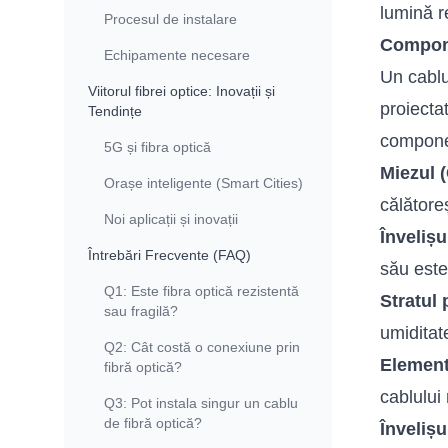
lumină r
Procesul de instalare
Compone
Echipamente necesare
Un cabl
Viitorul fibrei optice: Inovații și
proiecta
Tendințe
compone
5G și fibra optică
Miezul (
Orașe inteligente (Smart Cities)
călătore
Noi aplicații și inovații
Învelișu
Întrebări Frecvente (FAQ)
său este 
Q1: Este fibra optică rezistentă
Stratul 
sau fragilă?
umiditate
Q2: Cât costă o conexiune prin
Element
fibră optică?
cablului 
Q3: Pot instala singur un cablu
de fibră optică?
Învelișu