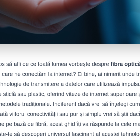
ios să afli de ce toată lumea vorbește despre
fibra optic
 care ne conectăm la internet? Ei bine, ai nimerit unde tr
ehnologie de transmitere a datelor care utilizează impulsu
e sticlă sau plastic, oferind viteze de internet superioare 
metodele tradiționale. Indiferent dacă vrei să înțelegi cu
tă viitorul conectivității sau pur și simplu vrei să știi dac
e pe bază de fibră, acest ghid îți va răspunde la cele mai
te-te să descoperi universul fascinant al acestei tehnolog