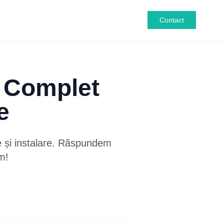
Contact
d Complet
e
je și instalare. Răspundem
m!