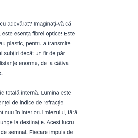
 cu adevărat? Imaginați-vă că
a este esența fibrei optice! Este
au plastic, pentru a transmite
subțiri decât un fir de păr
distanțe enorme, de la câțiva
e.
xie totală internă. Lumina este
renței de indice de refracție
ntinuu în interiorul miezului, fără
ajunge la destinație. Acest lucru
e de semnal. Fiecare impuls de