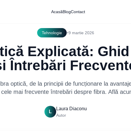
Acasă
Blog
Contact
•
Tehnologie
9 martie 2026
tică Explicată: Ghi
și Întrebări Frecvent
bra optică, de la principii de funcționare la avanta
a cele mai frecvente întrebări despre fibra. Află acu
Laura Diaconu
L
Autor