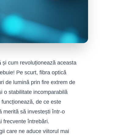
ă
și cum revoluționează aceasta
ebuie! Pe scurt, fibra optică
ri de lumină prin fire extrem de
și o stabilitate incomparabilă
m funcționează, de ce este
ă merită să investești într-o
 frecvente întrebări.
ii care ne aduce viitorul mai