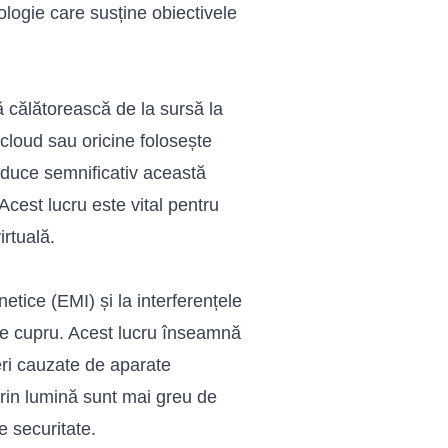
ologie care susține obiectivele
 călătorească de la sursă la
 cloud sau oricine folosește
 reduce semnificativ această
Acest lucru este vital pentru
irtuală.
etice (EMI) și la interferențele
de cupru. Acest lucru înseamnă
eri cauzate de aparate
rin lumină sunt mai greu de
de securitate.