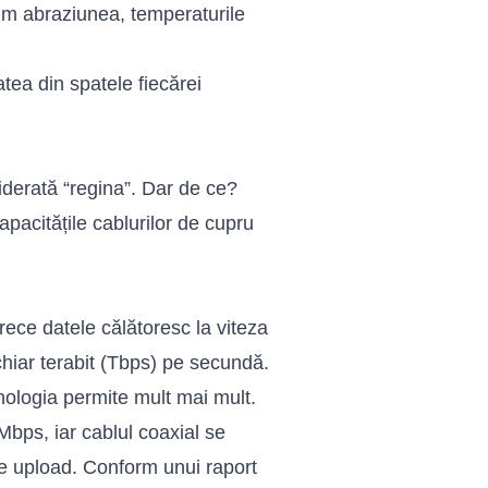
cum abraziunea, temperaturile
ea din spatele fiecărei
derată “regina”. Dar de ce?
apacitățile cablurilor de cupru
rece datele călătoresc la viteza
 chiar terabit (Tbps) pe secundă.
nologia permite mult mai mult.
bps, iar cablul coaxial se
de upload. Conform unui raport