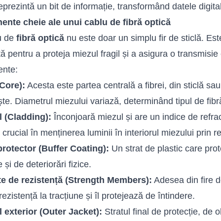
eprezintă un bit de informație, transformând datele digital
nte cheie ale unui cablu de fibră optică
u de
fibră optică
nu este doar un simplu fir de sticlă. Es
tă pentru a proteja miezul fragil și a asigura o transmisie 
nte:
Core):
Acesta este partea centrală a fibrei, din sticlă sau
ște. Diametrul miezului variază, determinând tipul de f
l (Cladding):
Înconjoară miezul și are un indice de refra
crucial în menținerea luminii în interiorul miezului prin re
protector (Buffer Coating):
Un strat de plastic care prot
 și de deteriorări fizice.
e de rezistență (Strength Members):
Adesea din fire d
rezistență la tracțiune și îl protejează de întindere.
l exterior (Outer Jacket):
Stratul final de protecție, de 