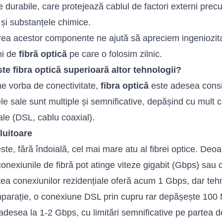
e durabile, care protejează cablul de factori externi pre
și substanțele chimice.
rea acestor componente ne ajută să apreciem ingeniozitat
ni de
fibră optică
pe care o folosim zilnic.
te fibra optică superioară altor tehnologii?
e vorba de conectivitate,
fibra optică
este adesea consi
le sale sunt multiple și semnificative, depășind cu mult c
nale (DSL, cablu coaxial).
luitoare
ste, fără îndoială, cel mai mare atu al fibrei optice. Deoa
 conexiunile de fibră pot atinge viteze gigabit (Gbps) sau
tea conexiunilor rezidențiale oferă acum 1 Gbps, dar teh
parație, o conexiune DSL prin cupru rar depășește 100 M
adesea la 1-2 Gbps, cu limitări semnificative pe partea 