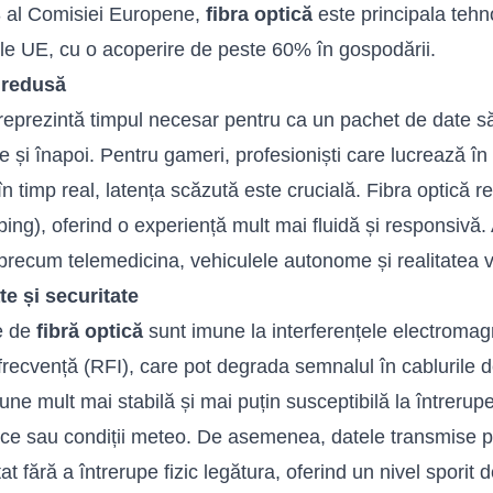
 al Comisiei Europene,
fibra optică
este principala tehn
ale UE, cu o acoperire de peste 60% în gospodării.
 redusă
reprezintă timpul necesar pentru ca un pachet de date să
ie și înapoi. Pentru gameri, profesioniști care lucrează în
i în timp real, latența scăzută este crucială. Fibra optică
(ping), oferind o experiență mult mai fluidă și responsivă. 
i precum telemedicina, vehiculele autonome și realitatea v
ate și securitate
e de
fibră optică
sunt imune la interferențele electromagn
frecvență (RFI), care pot degrada semnalul în cablurile 
une mult mai stabilă și mai puțin susceptibilă la întrerup
ice sau condiții meteo. De asemenea, datele transmise p
at fără a întrerupe fizic legătura, oferind un nivel sporit 