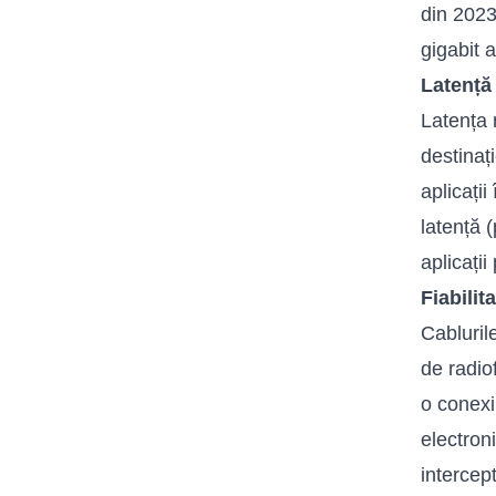
din 2023
gigabit 
Latență
Latența 
destinaț
aplicați
latență 
aplicați
Fiabilit
Cabluril
de radio
o conexi
electron
intercept