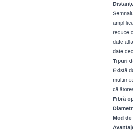
Distanț
Semnalul
amplific
reduce c
date afl
date dec
Tipuri 
Există d
multimod
călătoreș
Fibră o
Diametr
Mod de 
Avantaj