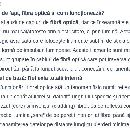
!
 de fapt, fibra optică și cum funcționează?
 ai auzit de cabluri de
fibră optică
, dar ce înseamnă ele
l nu mai călătorește prin electricitate, ci prin lumină. Ast
ogie avansată care folosește filamente subțiri, de sticlă s
 formă de impulsuri luminoase. Aceste filamente sunt mai 
sunt grupate în cabluri de fibră optică care pot traversa 
 biroul tău până la fundul oceanului, conectând continent
ul de bază: Reflexia totală internă
funcționării fibrei optice stă un fenomen fizic numit refle
 la un capăt al fibrei și, datorită unghiului specific și dife
ezul (core) și învelișul (cladding) fibrei, ea se reflectă co
ractic, lumina „sare” de pe pereții interiori ai fibrei până 
transmiterea datelor pe distanțe lungi cu pierderi minim