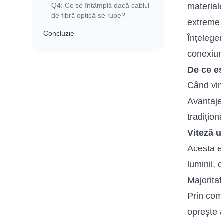
Q4: Ce se întâmplă dacă cablul
material
de fibră optică se rupe?
extreme 
Concluzie
Înțelege
conexiu
De ce es
Când vin
Avantaje
tradițio
Viteză u
Acesta e
luminii,
Majorita
Prin com
oprește 