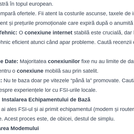
stră în topul european.
pară ofertele. Fii atent la costurile ascunse, taxele de in
nt și prețurile promoționale care expiră după o anumită
Tehnic:
O
conexiune internet
stabilă este crucială, dar 
ehnic eficient atunci când apar probleme. Caută recenzii d
de Date:
Majoritatea
conexiunilor
fixe nu au limite de da
entru o
conexiune
mobilă sau prin satelit.
:
Nu te baza doar pe vitezele “până la” promovate. Caută 
espre experiențele lor cu FSI-urile locale.
: Instalarea Echipamentului de Bază
ai ales FSI-ul și ai primit echipamentul (modem și router)
e. Acest proces este, de obicei, destul de simplu.
area Modemului