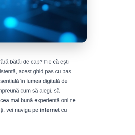
 fără bătăi de cap? Fie că ești
xistentă, acest ghid pas cu pas
sențială în lumea digitală de
 împreună cum să alegi, să
de cea mai bună experiență online
iți, vei naviga pe
internet
cu