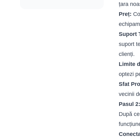
țara noa
Preț:
Com
echipame
Suport 
suport t
clienți.
Limite 
optezi p
Sfat Pro
vecinii d
Pasul 2
După ce 
funcțiun
Conect