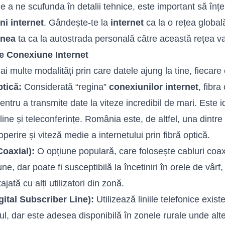
de a ne scufunda în detalii tehnice, este important să înț
ni internet
. Gândește-te la
internet
ca la o rețea global
unea
ta ca la autostrada personală către această rețea va
de Conexiune Internet
ai multe modalități prin care datele ajung la tine, fiecare
ptică
:
Considerată “regina”
conexiunilor internet
, fibra
entru a transmite date la viteze incredibil de mari. Este 
nline și teleconferințe. România este, de altfel, una dintr
perire și viteză medie a internetului prin fibră optică.
Coaxial):
O opțiune populară, care folosește cabluri coax
une, dar poate fi susceptibilă la încetiniri în orele de vâ
ajată cu alți utilizatori din zonă.
ital Subscriber Line):
Utilizează liniile telefonice exis
ul, dar este adesea disponibilă în zonele rurale unde alte 