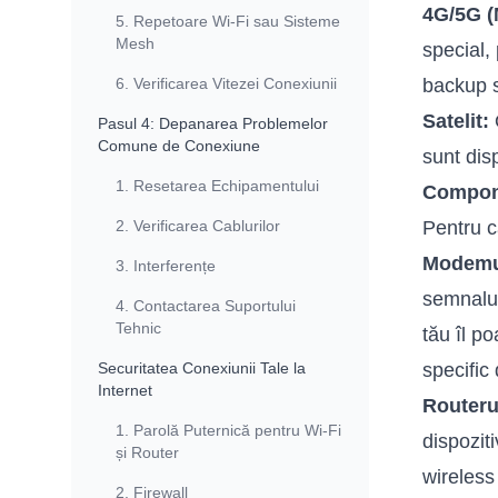
4G/5G (
5. Repetoare Wi-Fi sau Sisteme
Mesh
special,
6. Verificarea Vitezei Conexiunii
backup s
Satelit:
O
Pasul 4: Depanarea Problemelor
Comune de Conexiune
sunt dis
1. Resetarea Echipamentului
Compone
2. Verificarea Cablurilor
Pentru c
Modemu
3. Interferențe
semnalul
4. Contactarea Suportului
Tehnic
tău îl po
Securitatea Conexiunii Tale la
specifi
Internet
Routeru
1. Parolă Puternică pentru Wi-Fi
dispozit
și Router
wireless
2. Firewall