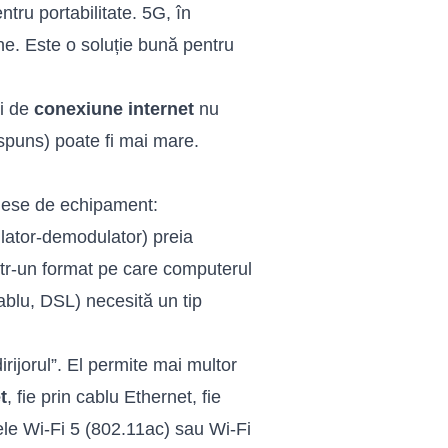
tru portabilitate. 5G, în
ne. Este o soluție bună pentru
ri de
conexiune internet
nu
ăspuns) poate fi mai mare.
piese de echipament:
ulator-demodulator) preia
ntr-un format pe care computerul
cablu, DSL) necesită un tip
rijorul”. El permite mai multor
t
, fie prin cablu Ethernet, fie
ele Wi-Fi 5 (802.11ac) sau Wi-Fi