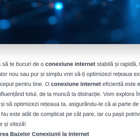
a să te bucuri de o
conexiune internet
stabilă și rapidă,
zator nou sau pur și simplu vrei să-ți optimizezi rețeaua e
ceput pentru tine. O
conexiune internet
eficientă este e
influențând totul, de la muncă la distracție. Vom explora
i și să optimizezi rețeaua ta, asigurându-te că ai parte 
 Nu este atât de complicat pe cât pare, iar cu pașii potriv
 și viteză!
rea Bazelor Conexiunii la Internet