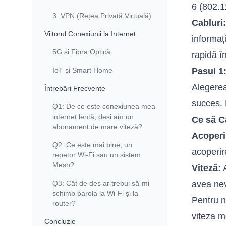
6 (802.1
3. VPN (Rețea Privată Virtuală)
Cabluri:
Viitorul Conexiunii la Internet
informaț
5G și Fibra Optică
rapidă î
IoT și Smart Home
Pasul 1:
Alegerea
Întrebări Frecvente
succes. N
Q1: De ce este conexiunea mea
internet lentă, deși am un
Ce să Ca
abonament de mare viteză?
Acoperi
Q2: Ce este mai bine, un
acoperir
repetor Wi-Fi sau un sistem
Mesh?
Viteză:
A
Q3: Cât de des ar trebui să-mi
avea ne
schimb parola la Wi-Fi și la
Pentru n
router?
viteza m
Concluzie