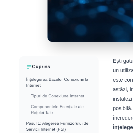
Ești gat
Cuprins
un utili
Înțelegerea Bazelor Conexiunii la
este con
Internet
astăzi, 
Tipuri de Conexiune Internet
instalez
Componentele Esențiale ale
posibilă.
Rețelei Tale
încredere
Pasul 1: Alegerea Furnizorului de
Înțelege
Servicii Internet (FSI)