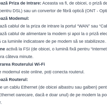
ază Priza de Intrare:
Aceasta va fi, de obicei, o priză d
(pentru DSL) sau un convertor de fibră optică (ONT - Opt
ează Modemul:
ză cablul de la priza de intrare la portul “WAN” sau “C
ză cablul de alimentare la modem și apoi la o priză elec
 ca luminile indicatoare de pe modem să se stabilizeze. 
une
activă la FSI (de obicei, o lumină fixă pentru “Interne
ra câteva minute.
rarea Routerului Wi-Fi
 modemul este online, poți conecta routerul.
ază Routerul:
e un cablu Ethernet (de obicei albastru sau galben) pen
Ethernet oarecare, dacă e doar unul) de pe modem la por
r.