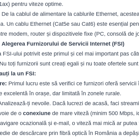
1ax) pentru viteze optime.
De la cablul de alimentare la cablurile Ethernet, acestea
ia. Un cablu Ethernet (Cat5e sau Cat6) este esențial pe
ntre modem, router și dispozitivele fixe (PC, consolă de jo
 Alegerea Furnizorului de Servicii Internet (FSI)
 FSI-ului potrivit este primul și cel mai important pas că
u toți furnizorii sunt creați egali și nu toate ofertele sunt
uți la un FSI:
re:
Primul lucru este să verifici ce furnizori oferă servicii
e excelentă în orașe, dar limitată în zonele rurale.
nalizează-ți nevoile. Dacă lucrezi de acasă, faci streamin
voie de o
conexiune
de mare viteză (minim 500 Mbps, i
avigare ocazională și e-mail, o viteză mai mică ar pute
edie de descărcare prin fibră optică în România a depăș