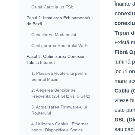
Înainte 
Ce să Cauți la un FSI:
conexiu
Pasul 2: Instalarea Echipamentului
conexi
de Bază
Tipuri 
Conectarea Modemului
Există m
Configurarea Routerului Wi-Fi
Fibră O
Pasul 3: Optimizarea Conexiunii
lumină p
Tale la Internet
jocuri o
1. Plasarea Routerului pentru
Semnal Maxim
mare aco
2. Alegerea Benzilor de
Cablu (
Frecvență (2.4 GHz vs. 5 GHz)
viteze b
3. Actualizarea Firmware-ului
este part
Routerului
DSL (Dig
4. Utilizarea Cablului Ethernet
sau cabl
pentru Dispozitivele Statice