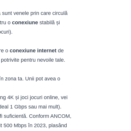
 sunt venele prin care circulă
ntru o
conexiune
stabilă și
curi).
tre o
conexiune internet
de
 potrivite pentru nevoile tale.
 în zona ta. Unii pot avea o
g 4K și joci jocuri online, vei
deal 1 Gbps sau mai mult).
a fi suficientă. Conform ANCOM,
it 500 Mbps în 2023, plasând