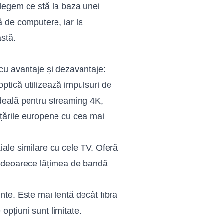
elegem ce stă la baza unei
ă de computere, iar la
stă.
 cu avantaje și dezavantaje:
 optică utilizează impulsuri de
ideală pentru streaming 4K,
e țările europene cu cea mai
iale similare cu cele TV. Oferă
rf, deoarece lățimea de bandă
tente. Este mai lentă decât fibra
opțiuni sunt limitate.