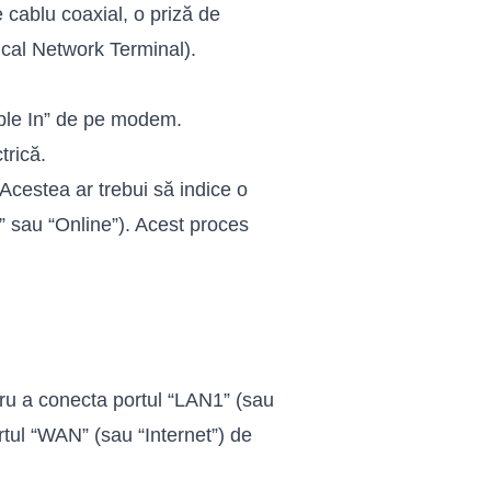
e cablu coaxial, o priză de
ical Network Terminal).
able In” de pe modem.
trică.
Acestea ar trebui să indice o
t” sau “Online”). Acest proces
tru a conecta portul “LAN1” (sau
tul “WAN” (sau “Internet”) de