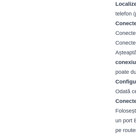
Localize
telefon 
Conect
Conectea
Conectea
Așteaptă
conexi
poate du
Configu
Odată ce
Conecte
Foloseșt
un port 
pe route