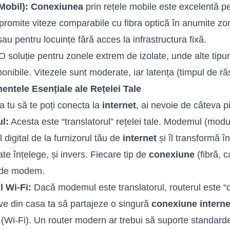
Mobil):
Conexiunea
prin rețele mobile este excelentă pen
 promite viteze comparabile cu fibra optică în anumite zo
au pentru locuințe fără acces la infrastructura fixă.
 soluție pentru zonele extrem de izolate, unde alte tipu
ponibile. Vitezele sunt moderate, iar latența (timpul de r
ntele Esențiale ale Rețelei Tale
a tu să te poți conecta la
internet
, ai nevoie de câteva 
l:
Acesta este “translatorul” rețelei tale. Modemul (mod
 digital de la furnizorul tău de
internet
și îl transformă î
ate înțelege, și invers. Fiecare tip de
conexiune
(fibră, 
c de modem.
l Wi-Fi:
Dacă modemul este translatorul, routerul este “di
ive din casa ta să partajeze o singură
conexiune interne
 (Wi-Fi). Un router modern ar trebui să suporte standard